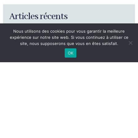
Articles récents
Nous utilisons des cookies pour vous garantir la meilleure
expérience sur notre site web. Si vous continuez à utiliser ce
Camille Moreau et Camille Turpin – Centre de Gestion de
site, nous supposerons que vous en êtes satisfait.
l’Isère
OK
Interview de Pierre Hirigoyen par l’Essor Isère
CAA Lyon, 14 janvier 2021, Ville de Grenoble, n°18LY03411
et 18LY03413 – [Conclusions de M. Pierre THIERRY,
rapporteur public]