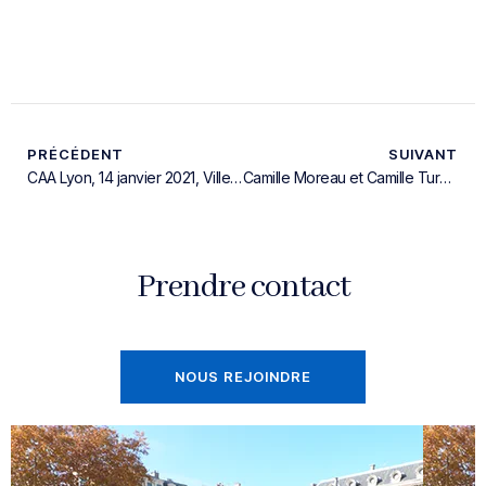
PRÉCÉDENT
SUIVANT
CAA Lyon, 14 janvier 2021, Ville de Grenoble, n°18LY03411 et 18LY03413 – [Conclusions de M. Pierre THIERRY, rapporteur public]
Camille Moreau et Camille Turpin – Centre de Gestion de l’Isère
Prendre contact
NOUS REJOINDRE