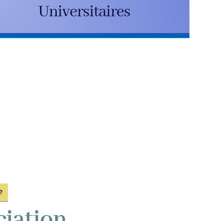
Universitaires
?
ciation