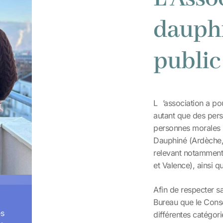
dauphi
public
L
’association a p
autant que des pers
personnes morales i
Dauphiné (Ardèche, 
relevant notamment
et Valence), ainsi q
Afin de respecter sa
Bureau que le Consei
es
différentes catégor