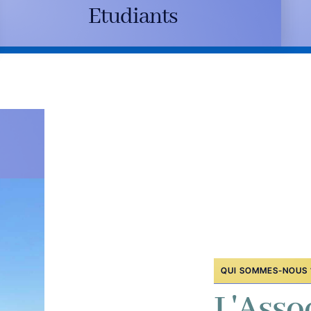
Etudiants
QUI SOMMES-NOUS 
L'Asso